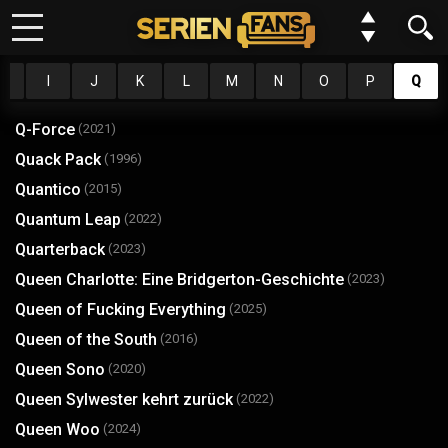
Keine Folge mehr verpassen?
H
I
J
K
Meine Serien
L
M
N
O
P
Q
Kein Problem wir benachrichtigen dich gern. Alles was du dafür
tun musst, ist deinem Browser einmalig die Erlaubnis erteilen,
Q-Force
(2021)
Top 10
dass wir dir Benachrichtungen schicken dürfen.
Quack Pack
(1996)
Quantico
(2015)
Genre
Du kannst deine Einstellungen jederzeit wiederurfen, Serien
Quantum Leap
(2022)
entfernen oder neue hinzufügen.
Requests
Quarterback
(2023)
Queen Charlotte: Eine Bridgerton-Geschichte
(2023)
Alles klar
Jetzt nicht
FAQ
Queen of Fucking Everything
(2025)
Queen of the South
(2016)
Forum
Queen Sono
(2020)
Queen Sylwester kehrt zurück
(2022)
N
E
W
Einstellungen
Queen Woo
(2024)