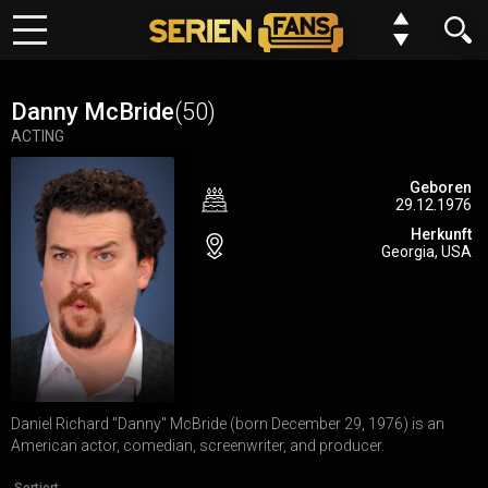
Keine Folge mehr verpassen?
Meine Serien
Kein Problem wir benachrichtigen dich gern. Alles was du dafür
Danny McBride
(50)
tun musst, ist deinem Browser einmalig die Erlaubnis erteilen,
ACTING
Top 10
dass wir dir Benachrichtungen schicken dürfen.
Geboren
29.12.1976
Genre
Du kannst deine Einstellungen jederzeit wiederurfen, Serien
Herkunft
entfernen oder neue hinzufügen.
Georgia, USA
Requests
Alles klar
Jetzt nicht
FAQ
Forum
Daniel Richard "Danny" McBride (born December 29, 1976) is an
N
E
W
American actor, comedian, screenwriter, and producer.
Einstellungen