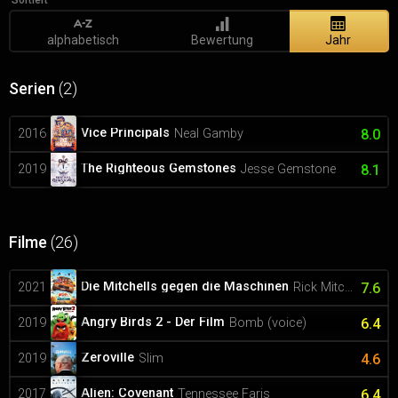
Sortiert
alphabetisch
Bewertung
Jahr
Serien
(2)
Vice Principals
2016
Neal Gamby
8.0
The Righteous Gemstones
2019
Jesse Gemstone
8.1
Filme
(26)
Die Mitchells gegen die Maschinen
2021
Rick Mitchell (voice)
7.6
Angry Birds 2 - Der Film
2019
Bomb (voice)
6.4
Zeroville
2019
Slim
4.6
Alien: Covenant
2017
Tennessee Faris
6.4