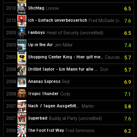
Stichtag
2010
Lonnie
6.5
Ich - Einfach unverbesserlich
2010
Fred McDade (voice)
7.6
Fanboys
2009
Head of Security (uncredited)
6.5
Up in the Air
2009
Jim Miller
7.4
Shopping Center King - Hier gilt mein Gesetz
2009
Caucasian Crackhead
5.7
Drillbit Taylor - Ein Mann für alle Unfälle
2008
Don
5.7
Ananas Express
2008
Red
6.9
Tropic Thunder
2008
Cody
7.1
Nach 7 Tagen Ausgeflittert
2007
Martin
5.8
Superbad
2007
Buddy at Party (uncredited)
7.6
The Foot Fist Way
2006
Fred Simmons
6.2