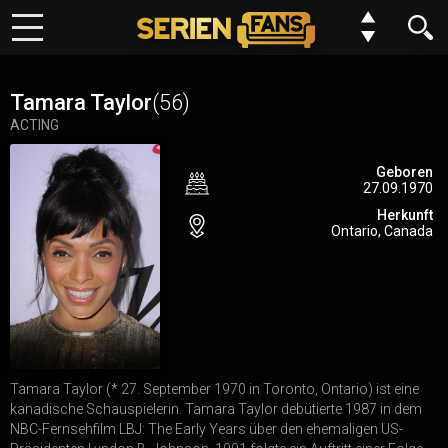
Keine Folge mehr verpassen?
Meine Serien
Kein Problem wir benachrichtigen dich gern. Alles was du dafür
Tamara Taylor
(56)
tun musst, ist deinem Browser einmalig die Erlaubnis erteilen,
ACTING
Top 10
dass wir dir Benachrichtungen schicken dürfen.
Geboren
27.09.1970
Genre
Du kannst deine Einstellungen jederzeit wiederurfen, Serien
Herkunft
entfernen oder neue hinzufügen.
Ontario, Canada
Requests
Alles klar
Jetzt nicht
FAQ
Forum
Tamara Taylor (* 27. September 1970 in Toronto, Ontario) ist eine
N
E
W
kanadische Schauspielerin. Tamara Taylor debütierte 1987 in dem
Einstellungen
NBC-Fernsehfilm LBJ: The Early Years über den ehemaligen US-