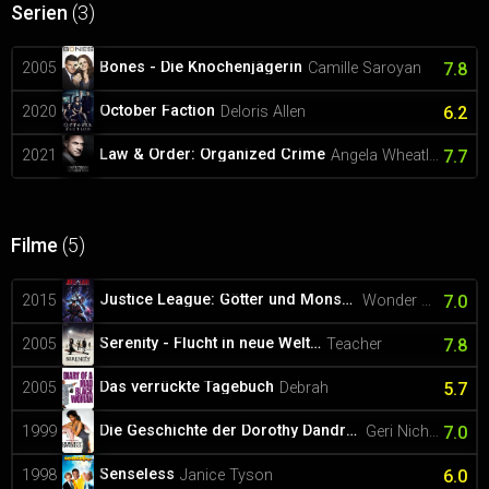
Serien
(3)
Bones - Die Knochenjägerin
2005
Camille Saroyan
7.8
October Faction
2020
Deloris Allen
6.2
Law & Order: Organized Crime
2021
Angela Wheatley
7.7
Filme
(5)
Justice League: Götter und Monster
2015
Wonder Woman / Bekka (voice)
7.0
Serenity - Flucht in neue Welten
2005
Teacher
7.8
Das verrückte Tagebuch
2005
Debrah
5.7
Die Geschichte der Dorothy Dandridge
1999
Geri Nicholas
7.0
Senseless
1998
Janice Tyson
6.0