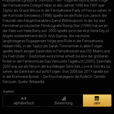
Präsidenten Lyndon B. Johnson. 1991 folgte ein Auftritt einer Folge
der Fernsehserie College Fieber. In den Jahren 1996 bis 1997 war
Taylor als Grace Wilcox in der Fernsehserie Party of Five zu sehen. In
der Komödie Senseless (1998) spielte sie die Rolle von Janice, der
Freundin des Hauptcharakters Darryl Witherspoon. In der für das
Fernsehen produzierten Filmbiografie Rising Star (1999) trat sie an
der Seite von Halle Berry auf. 2000 spielte sie in der Arzt-Serie City of
Angels wiederkehrend die Dr. Ana Syphax. Als nächstes
langfristigeres Engagement folgte eine Rolle in der Fernsehserie
Hidden Hills, in der Taylor die Sarah Timmerman in allen Folgen
spielte. Nach einigen Gastrollen in Fernsehserien wie CSI: Miami und
Six Feet Under – Gestorben wird immer erhielt sie eine der größeren
Rollen in der Filmkomödie Das Verrückte Tagebuch (2005). Ebenfalls
2005 war sie als Nina in der kurzlebigen Serie Sex, Love & Secrets zu
sehen, die Serie kam auf acht Folgen. Von 2006 bis 2017 spielte sie
in der Krimiserie Bones – Die Knochenjägerin die Rolle Dr. Camille
Saroyan. Quelle: Wikipedia
Sortiert
alphabetisch
Bewertung
Jahr