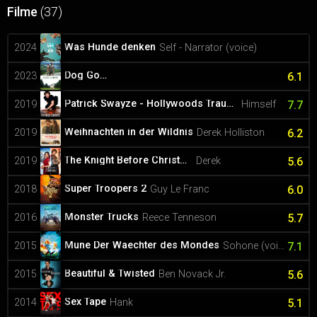
Filme
(37)
Was Hunde denken
2024
Self - Narrator (voice)
Dog Gone
2023
6.1
Patrick Swayze - Hollywoods Traumtänzer
2019
Himself
7.7
Weihnachten in der Wildnis
2019
Derek Holliston
6.2
The Knight Before Christmas
2019
Derek
5.6
Super Troopers 2
2018
Guy Le Franc
6.0
Monster Trucks
2016
Reece Tenneson
5.7
Mune Der Waechter des Mondes
2015
Sohone (voice)
7.1
Beautiful & Twisted
2015
Ben Novack Jr.
5.6
Sex Tape
2014
Hank
5.1