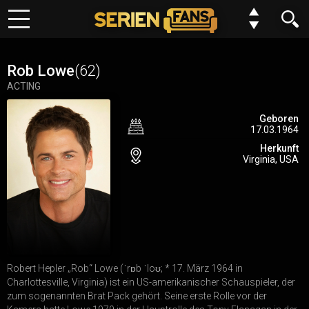
Keine Folge mehr verpassen?
Meine Serien
Kein Problem wir benachrichtigen dich gern. Alles was du dafür
Rob Lowe
(62)
tun musst, ist deinem Browser einmalig die Erlaubnis erteilen,
ACTING
Top 10
dass wir dir Benachrichtungen schicken dürfen.
Geboren
17.03.1964
Genre
Du kannst deine Einstellungen jederzeit wiederurfen, Serien
Herkunft
entfernen oder neue hinzufügen.
Virginia, USA
Requests
Alles klar
Jetzt nicht
FAQ
Forum
Robert Hepler „Rob“ Lowe (ˈrɒb ˈloʊ; * 17. März 1964 in
N
E
W
Charlottesville, Virginia) ist ein US-amerikanischer Schauspieler, der
Einstellungen
zum sogenannten Brat Pack gehört. Seine erste Rolle vor der