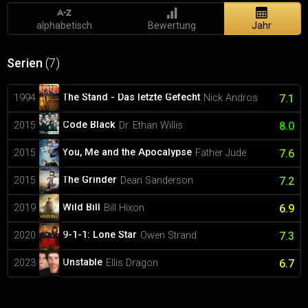
alphabetisch
Bewertung
Jahr
Serien
(7)
The Stand - Das letzte Gefecht
1994
Nick Andros
7.1
Code Black
2015
Dr. Ethan Willis
8.0
You, Me and the Apocalypse
2015
Father Jude
7.6
The Grinder
2015
Dean Sanderson
7.2
Wild Bill
2019
Bill Hixon
6.9
9-1-1: Lone Star
2020
Owen Strand
7.3
Unstable
2023
Ellis Dragon
6.7