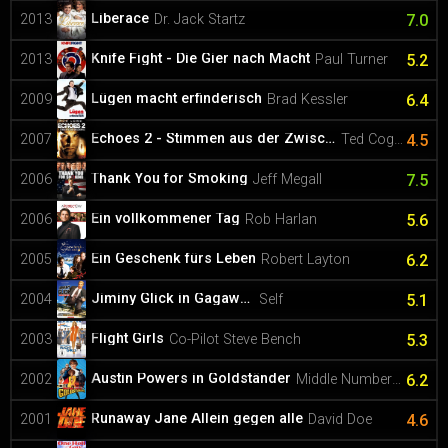
Liberace
2013
Dr. Jack Startz
7.0
Knife Fight - Die Gier nach Macht
2013
Paul Turner
5.2
Lügen macht erfinderisch
2009
Brad Kessler
6.4
Echoes 2 - Stimmen aus der Zwischenwelt
2007
Ted Cogan
4.5
Thank You for Smoking
2006
Jeff Megall
7.5
Ein vollkommener Tag
2006
Rob Harlan
5.6
Ein Geschenk fürs Leben
2005
Robert Layton
6.2
Jiminy Glick in Gagawood
2004
Self
5.1
Flight Girls
2003
Co-Pilot Steve Bench
5.3
Austin Powers in Goldständer
2002
Middle Number Two
6.2
Runaway Jane Allein gegen alle
2001
David Doe
4.6