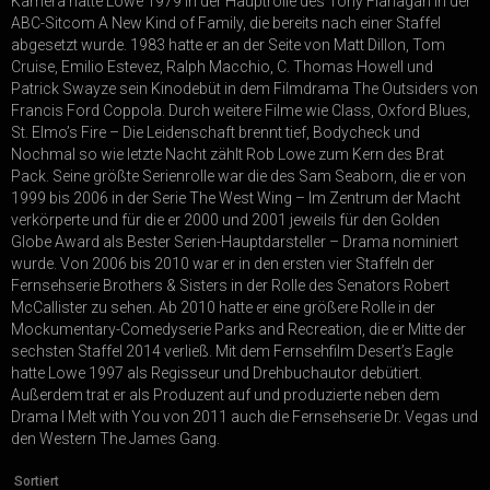
Kamera hatte Lowe 1979 in der Hauptrolle des Tony Flanagan in der
ABC-Sitcom A New Kind of Family, die bereits nach einer Staffel
abgesetzt wurde. 1983 hatte er an der Seite von Matt Dillon, Tom
Cruise, Emilio Estevez, Ralph Macchio, C. Thomas Howell und
Patrick Swayze sein Kinodebüt in dem Filmdrama The Outsiders von
Francis Ford Coppola. Durch weitere Filme wie Class, Oxford Blues,
St. Elmo’s Fire – Die Leidenschaft brennt tief, Bodycheck und
Nochmal so wie letzte Nacht zählt Rob Lowe zum Kern des Brat
Pack. Seine größte Serienrolle war die des Sam Seaborn, die er von
1999 bis 2006 in der Serie The West Wing – Im Zentrum der Macht
verkörperte und für die er 2000 und 2001 jeweils für den Golden
Globe Award als Bester Serien-Hauptdarsteller – Drama nominiert
wurde. Von 2006 bis 2010 war er in den ersten vier Staffeln der
Fernsehserie Brothers & Sisters in der Rolle des Senators Robert
McCallister zu sehen. Ab 2010 hatte er eine größere Rolle in der
Mockumentary-Comedyserie Parks and Recreation, die er Mitte der
sechsten Staffel 2014 verließ. Mit dem Fernsehfilm Desert’s Eagle
hatte Lowe 1997 als Regisseur und Drehbuchautor debütiert.
Außerdem trat er als Produzent auf und produzierte neben dem
Drama I Melt with You von 2011 auch die Fernsehserie Dr. Vegas und
den Western The James Gang.
Sortiert