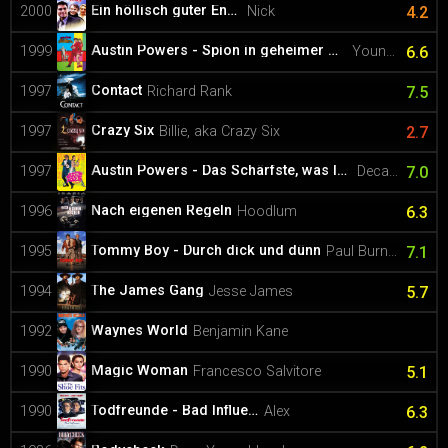
Ein höllisch guter Engel
2000
Nick
4.2
Austin Powers - Spion in geheimer Missionarsstellung
1999
Young Number Two
6.6
Contact
1997
Richard Rank
7.5
Crazy Six
1997
Billie, aka Crazy Six
2.7
Austin Powers - Das Schärfste, was Ihre Majestät zu bieten hat
1997
Decapitated Henchman's Friend (uncredited)
7.0
Nach eigenen Regeln
1996
Hoodlum
6.3
Tommy Boy - Durch dick und dünn
1995
Paul Burns (uncredited)
7.1
The James Gang
1994
Jesse James
5.7
Waynes World
1992
Benjamin Kane
Magic Woman
1990
Francesco Salvitore
5.1
Todfreunde - Bad Influence
1990
Alex
6.3