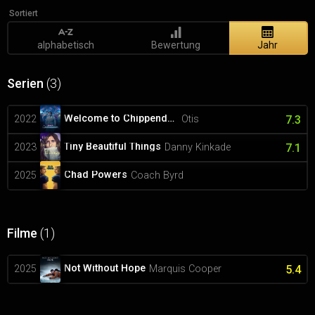
Sortiert
alphabetisch
Bewertung
Jahr
Serien
(3)
Welcome to Chippendales
2022
Otis
7.3
Tiny Beautiful Things
2023
Danny Kinkade
7.1
Chad Powers
2025
Coach Byrd
Filme
(1)
Not Without Hope
2025
Marquis Cooper
5.4