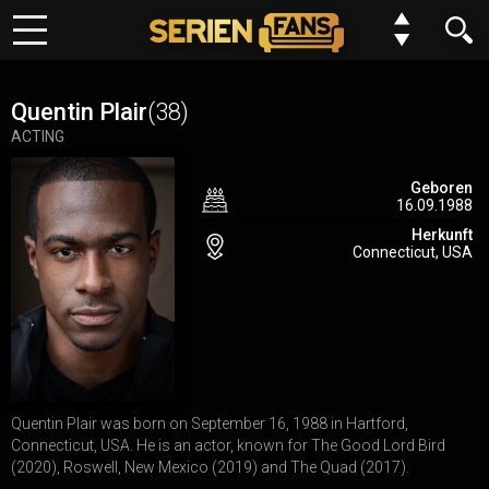
Keine Folge mehr verpassen?
Meine Serien
Kein Problem wir benachrichtigen dich gern. Alles was du dafür
Quentin Plair
(38)
tun musst, ist deinem Browser einmalig die Erlaubnis erteilen,
ACTING
Top 10
dass wir dir Benachrichtungen schicken dürfen.
Geboren
16.09.1988
Genre
Du kannst deine Einstellungen jederzeit wiederurfen, Serien
Herkunft
entfernen oder neue hinzufügen.
Connecticut, USA
Requests
Alles klar
Jetzt nicht
FAQ
Forum
Quentin Plair was born on September 16, 1988 in Hartford,
N
E
W
Connecticut, USA. He is an actor, known for The Good Lord Bird
Einstellungen
(2020), Roswell, New Mexico (2019) and The Quad (2017).