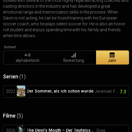
studied with several of the most highly regarded acting coaches and
casting directors in the industry and has developed a great
emotional range and memorization skills in the process. When
Gavin is not acting, he can be found training with his European
soccer coach, who he plays select soccer for. He is also an honor
roll student and enjoys spending time with his family and friends
when time allows.
Sortiert
alphabetisch
Bewertung
Jahr
Serien
(1)
Der Sommer, als ich schön wurde
2022
Jeremiah Fisher
7.3
Filme
(5)
The Devil’s Mouth – Der Teufelsschlund
2026
Greg