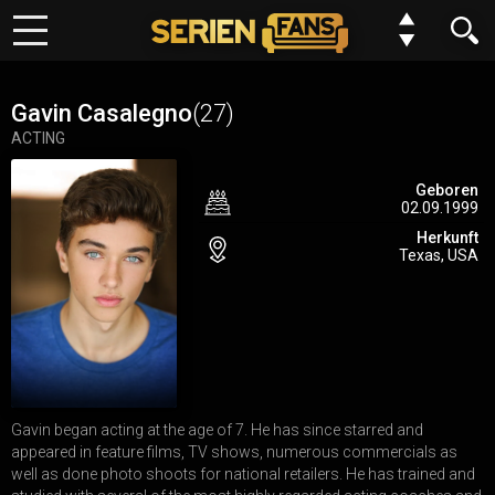
Keine Folge mehr verpassen?
Meine Serien
Kein Problem wir benachrichtigen dich gern. Alles was du dafür
Gavin Casalegno
(27)
tun musst, ist deinem Browser einmalig die Erlaubnis erteilen,
ACTING
Top 10
dass wir dir Benachrichtungen schicken dürfen.
Geboren
02.09.1999
Genre
Du kannst deine Einstellungen jederzeit wiederurfen, Serien
Herkunft
entfernen oder neue hinzufügen.
Texas, USA
Requests
Alles klar
Jetzt nicht
FAQ
Forum
Gavin began acting at the age of 7. He has since starred and
N
E
W
appeared in feature films, TV shows, numerous commercials as
Einstellungen
well as done photo shoots for national retailers. He has trained and